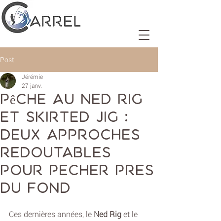
Post
Jérémie
27 janv.
pêche au Ned Rig
et Skirted Jig :
deux approches
redoutables
pour pecher pres
du fond
Ces dernières années, le 
Ned Rig
 et le 